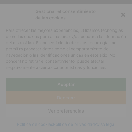
(+34) 985 894 576
info@sidracastanon.es
Gestionar el consentimiento
de las cookies
Ctra. de San Miguel, 90-103 — 33314 Quintueles
(Villaviciosa, Asturias)
Para ofrecer las mejores experiencias, utilizamos tecnologías
como las cookies para almacenar y/o acceder a la información
Aviso legal
del dispositivo. El consentimiento de estas tecnologías nos
permitirá procesar datos como el comportamiento de
Política de privacidad
navegación o las identificaciones únicas en este sitio. No
consentir o retirar el consentimiento, puede afectar
Política de cookies
negativamente a ciertas características y funciones.
Aceptar
Denegar
Ver preferencias
Política de cookies
Política de privacidad
Aviso legal